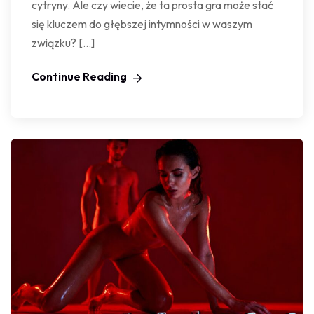
cytryny. Ale czy wiecie, że ta prosta gra może stać
się kluczem do głębszej intymności w waszym
związku? […]
Continue Reading